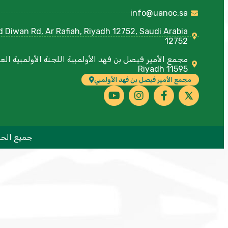
info@uanoc.sa
12752
Riyadh 11595
مجمع الأمير فيصل بن فهد الأولمبي
جميع الحقوق محفوظة 1439هـ | 2018 