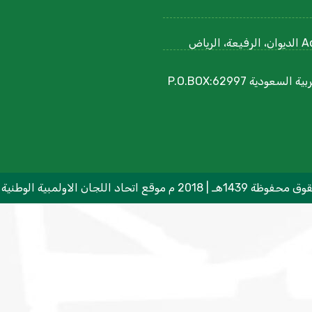
Ad Diwan Rd, Ar Rafiah, Riyadh 12752, Saudi Arabia الديوان، الرفيعة، الرياض
مجمع الأمير فيصل بن فهد الأولمبية اللجنة الأولمبية العربية السعودية P.O.BOX:62997
م موقع اتحاد اللجان الاولمبية الوطنية العربية ©