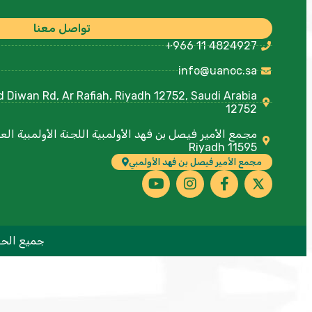
تواصل معنا
+966 11 4824927
info@uanoc.sa
12752
Riyadh 11595
مجمع الأمير فيصل بن فهد الأولمبي
جميع الحقوق محفوظة 1439هـ | 2018 