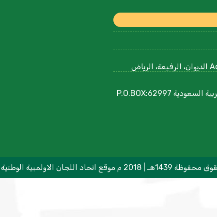
Ad Diwan Rd, Ar Rafiah, Riyadh 12752, Saudi Arabia الديوان، الرفيعة، الرياض
مجمع الأمير فيصل بن فهد الأولمبية اللجنة الأولمبية العربية السعودية P.O.BOX:62997
م موقع اتحاد اللجان الاولمبية الوطنية العربية ©