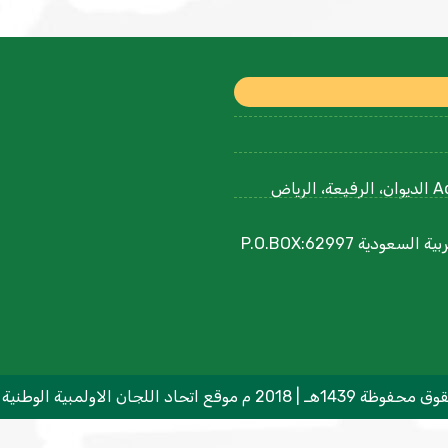
Ad Diwan Rd, Ar Rafiah, Riyadh 12752, Saudi Arabia الديوان، الرفيعة، الرياض
مجمع الأمير فيصل بن فهد الأولمبية اللجنة الأولمبية العربية السعودية P.O.BOX:62997
م موقع اتحاد اللجان الاولمبية الوطنية العربية ©