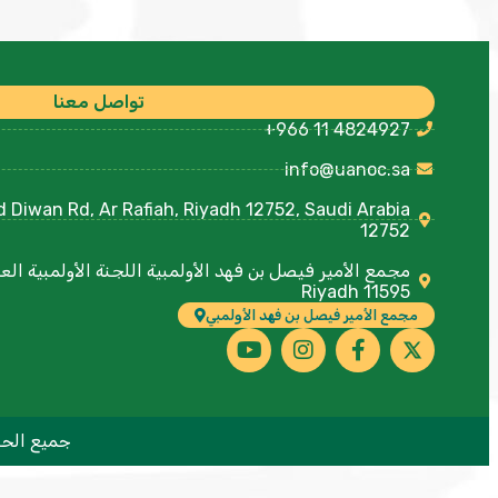
تواصل معنا
+966 11 4824927
info@uanoc.sa
12752
Riyadh 11595
مجمع الأمير فيصل بن فهد الأولمبي
جميع الحقوق محفوظة 1439هـ | 2018 