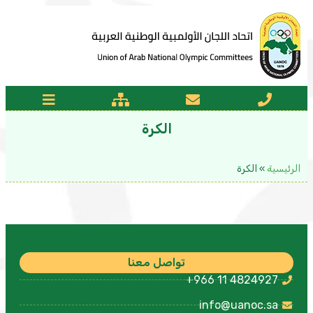
الكرة
الرئيسية
»
الكرة
تواصل معنا
+966 11 4824927
info@uanoc.sa