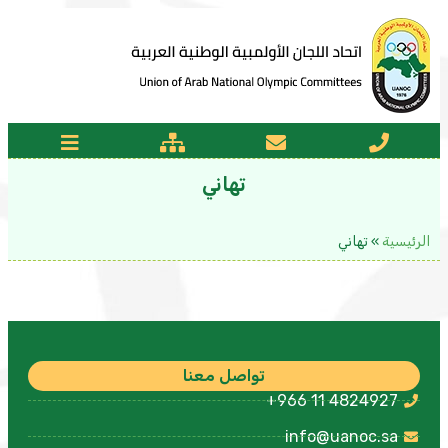
تهاني
الرئيسية
»
تهاني
تواصل معنا
+966 11 4824927
info@uanoc.sa